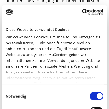
kontinuierliche Versorgung der Pflanzen mit diesem
Nährstoff ist für hohe Erträge unerlässlich. Gerade
aber Phosphat ist im Boden sehr immobil und für
die Kartoffelpflanze nicht immer ausreichend
Diese Webseite verwendet Cookies
verfügbar. In...
Wir verwenden Cookies, um Inhalte und Anzeigen zu
Weiterlesen
personalisieren, Funktionen für soziale Medien
anbieten zu können und die Zugriffe auf unsere
Stichworte:
Kartoffeln
,
Phosphat
,
Blattdüngung
Website zu analysieren. Außerdem geben wir
Informationen zu Ihrer Verwendung unserer Website
Meine Qualitäts-Weizenbestände haben in
an unsere Partner für soziale Medien, Werbung und
den letzten Tagen noch einmal Wasser
Analysen weiter. Unsere Partner führen diese
bekommen. Ich werde daher doch noch eine
Informationen möglicherweise mit weiteren Daten
Fungizidmaßnahme durchführen. Gibt es
eine Möglichkeit mit dieser Maßnahme
zusammen, die Sie ihnen bereitgestellt haben oder die
gleichzeitig auch den Rohproteingehalt
sie im Rahmen Ihrer Nutzung der Dienste gesammelt
Einwilligungsauswahl
abzusichern?
haben.
Notwendig
Am
Juni 20,
2011