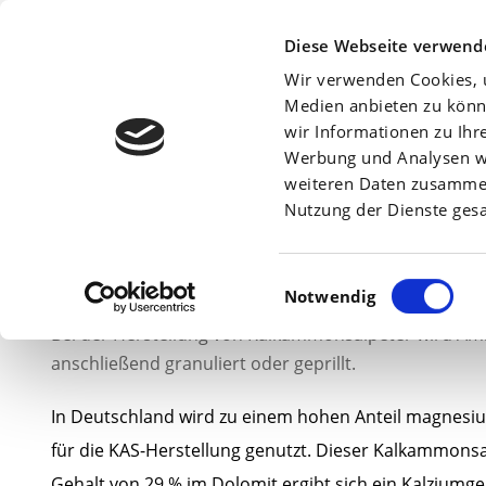
Beratersuche:
Diese Webseite verwend
Wir verwenden Cookies, u
Medien anbieten zu könn
wir Informationen zu Ihr
Werbung und Analysen we
Am
14. Januar 2011
weiteren Daten zusammen,
Nutzung der Dienste ges
Einwilligungsauswahl
Notwendig
Bei der Herstellung von Kalkammonsalpeter wird Am
anschließend granuliert oder geprillt.
In Deutschland wird zu einem hohen Anteil magnesiu
für die KAS-Herstellung genutzt. Dieser Kalkammons
Gehalt von 29 % im Dolomit ergibt sich ein Kalziumg