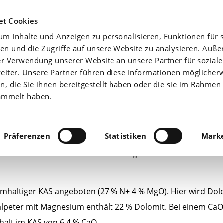
Agrarwetter
Düngefibel
Yara-News beste
et Cookies
m Inhalte und Anzeigen zu personalisieren, Funktionen für s
Aktuell
Nährstoffe
en und die Zugriffe auf unsere Website zu analysieren. Auß
er Verwendung unserer Website an unsere Partner für sozial
iter. Unsere Partner führen diese Informationen möglicher
 die Sie ihnen bereitgestellt haben oder die sie im Rahmen 
ammelt haben.
Präferenzen
Statistiken
Marke
monnitrat mit kalziumcarbonathaltigen Kalken vermischt u
mhaltiger KAS angeboten (27 % N+ 4 % MgO). Hier wird Dol
alpeter mit Magnesium enthält 22 % Dolomit. Bei einem CaO
ehalt im KAS von 6,4 % CaO.