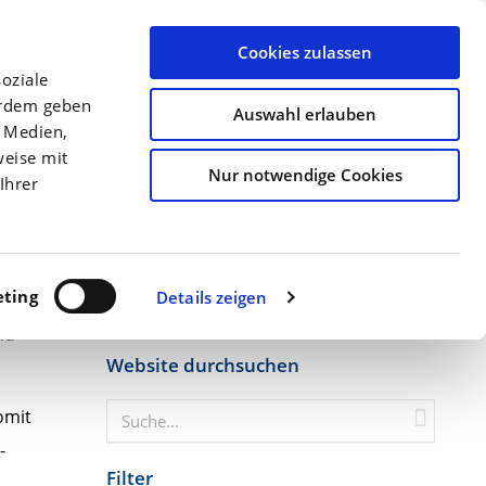
llen
Archiv
Ansprechpartner
Über uns
Termine
Cookies zulassen
oziale
Düngung
Kulturen
Precision Farming
erdem geben
Auswahl erlauben
e Medien,
Startseite
Wie hoch ist der Kalk-Anteil i...
weise mit
Nur notwendige Cookies
Ihrer
ting
Details zeigen
nd
Website durchsuchen
omit
-
Filter