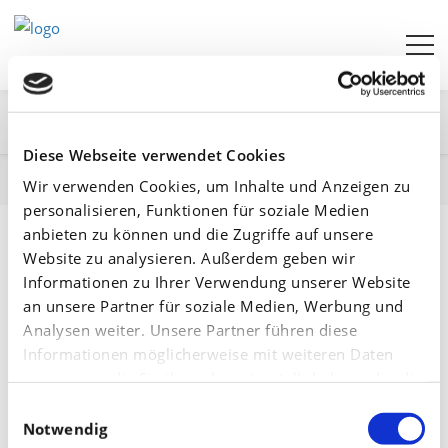
Beratersuche:
Agrarwetter
Düngefibel
Yara-News bestellen
Diese Webseite verwendet Cookies
Startseite
Über uns
Wir verwenden Cookies, um Inhalte und Anzeigen zu
personalisieren, Funktionen für soziale Medien
Über uns
anbieten zu können und die Zugriffe auf unsere
Website zu analysieren. Außerdem geben wir
Der Beratungsservice effizient düngen ist ein
Informationen zu Ihrer Verwendung unserer Website
Serviceangebot der
YARA GmbH & Co. KG in Dülmen
.
an unsere Partner für soziale Medien, Werbung und
Analysen weiter. Unsere Partner führen diese
Auf www.effizientduengen.de finden Landwirte,
Informationen möglicherweise mit weiteren Daten
Händler und Berater, aber auch allgemein Interessierte
zusammen, die Sie ihnen bereitgestellt haben oder die
umfangreiche Informationen zum Thema Düngung. Im
sie im Rahmen Ihrer Nutzung der Dienste gesammelt
Einwilligungsauswahl
Fokus steht eine bedarfsgerechte und effiziente
haben.
Notwendig