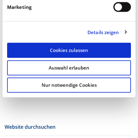
Sobald die Trockenheit vorbei ist, kann die Pflanze
Marketing
dann direkt den vorliegenden Stickstoff aufnehmen.
Details zeigen
Düngemittel
Stickstoff
Cookies zulassen
Auswahl erlauben
Vorheriger Beitrag
Nächster Beitrag
Kann eine
Technische
Blattdüngungsmaßnahme
Streifenkrankheit im
Nur notwendige Cookies
im Mais zus...
Getreide – ...
Website durchsuchen