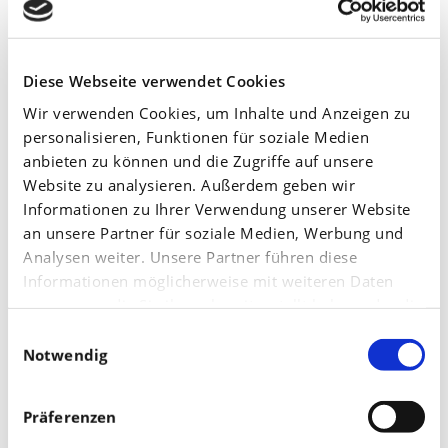
Stichworte:
Düngung
,
Blattdüngung
,
Phosphor
,
Kartoffeln
Diese Webseite verwendet Cookies
Das Knollenwachstum fördern: Kartoffeln
mit Phosphor versorgen
Wir verwenden Cookies, um Inhalte und Anzeigen zu
Am
Juli 11,
2016
personalisieren, Funktionen für soziale Medien
anbieten zu können und die Zugriffe auf unsere
Das Knollenwachstum fördern
Website zu analysieren. Außerdem geben wir
Informationen zu Ihrer Verwendung unserer Website
Weiterlesen
an unsere Partner für soziale Medien, Werbung und
Stichworte:
Phosphor
,
Kartoffeln
Analysen weiter. Unsere Partner führen diese
Informationen möglicherweise mit weiteren Daten
zusammen, die Sie ihnen bereitgestellt haben oder die
Phosphor-Düngung: Kartoffeln gezielt
sie im Rahmen Ihrer Nutzung der Dienste gesammelt
Einwilligungsauswahl
fördern
haben.
Notwendig
Am
Mai 26,
2014
Phosphor-Düngung
Präferenzen