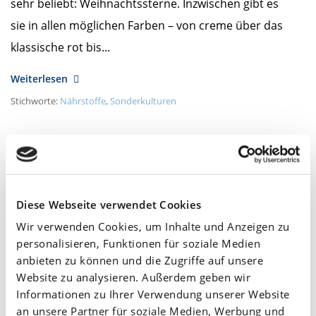
sehr beliebt: Weihnachtssterne. Inzwischen gibt es
sie in allen möglichen Farben – von creme über das
klassische rot bis...
Weiterlesen
Stichworte:
Nährstoffe
,
Sonderkulturen
Geschichte und Ursprung: Woher stammt der
Weihnachtsbaum?
Am
Dezember 21,
2017
Diese Webseite verwendet Cookies
Geschichte und Ursprung
Wir verwenden Cookies, um Inhalte und Anzeigen zu
Weiterlesen
personalisieren, Funktionen für soziale Medien
anbieten zu können und die Zugriffe auf unsere
Stichworte:
Sonderkulturen
Website zu analysieren. Außerdem geben wir
Informationen zu Ihrer Verwendung unserer Website
an unsere Partner für soziale Medien, Werbung und
Ein blütenreicher Blickfang: Der