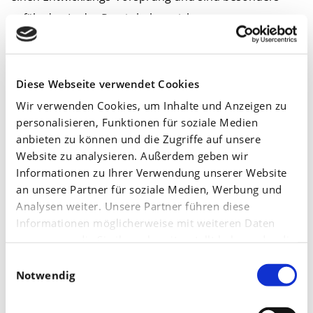
gefährdet. In der Praxis haben sich
Spritzbehandlungen mit Kaliumnitrat oder
formulierten Kalium-Blattdüngern bewährt.
Kaliumnitrat wird maximal mit einer ein-prozentigen
Diese Webseite verwendet Cookies
Lösung, 10 Kilogramm in 1.000 Liter Wasser pro Hektar,
Wir verwenden Cookies, um Inhalte und Anzeigen zu
personalisieren, Funktionen für soziale Medien
gespritzt. Eine höhere Konzentration kann zu Schäden
anbieten zu können und die Zugriffe auf unsere
führen. Formulierte Blattdünger werden je nach
Website zu analysieren. Außerdem geben wir
Nährstoffgehalt dosiert und der Wasseraufwand an die
Informationen zu Ihrer Verwendung unserer Website
an unsere Partner für soziale Medien, Werbung und
Bestandshöhe angepasst. Bei Großen Bäumen werden
Analysen weiter. Unsere Partner führen diese
beispielsweise 600 Liter Wasser pro Hektar eingesetzt.
Informationen möglicherweise mit weiteren Daten
Doch formulierte Blattdünger werden deutlich
zusammen, die Sie ihnen bereitgestellt haben oder die
schneller aufgenommen und sind regenfester
sie im Rahmen Ihrer Nutzung der Dienste gesammelt
Einwilligungsauswahl
haben.
Notwendig
gegenüber Nährsalzen wie dem Kaliumnitrat. Die
Anwendung sollte dabei rechtzeitig vor dem