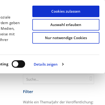
llen
Archiv
Ansprechpartner
Über uns
Termine
Cookies zulassen
oziale
Düngung
Kulturen
Precision Farming
erdem geben
Auswahl erlauben
Startseite
Archiv
e Medien,
Beiträge mit dem Suchbegriff
weise mit
Nur notwendige Cookies
"Düngebedarfsermittlung"
Ihrer
ting
Details zeigen
Website durchsuchen
Filter
Wähle ein Thema/Jahr der Veröffentlichung: