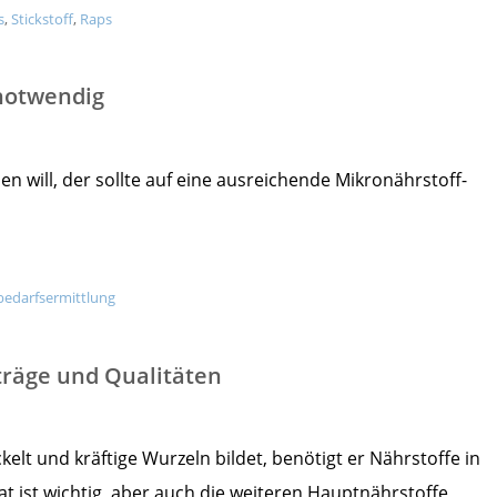
s
,
Stickstoff
,
Raps
 notwendig
n will, der sollte auf eine ausreichende Mikronährstoff-
edarfsermittlung
träge und Qualitäten
elt und kräftige Wurzeln bildet, benötigt er Nährstoffe in
 ist wichtig, aber auch die weiteren Hauptnährstoffe