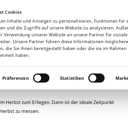
Agrarwetter
Düngefibel
Yara-News beste
et Cookies
m Inhalte und Anzeigen zu personalisieren, Funktionen für s
Aktuell
Nährstoffe
en und die Zugriffe auf unsere Website zu analysieren. Auß
er Verwendung unserer Website an unsere Partner für sozial
iter. Unsere Partner führen diese Informationen möglicher
 die Sie ihnen bereitgestellt haben oder die sie im Rahmen 
ammelt haben.
Präferenzen
Statistiken
Marke
anz einfach – mithilfe digitaler Tools
Herbst zum Erliegen. Dann ist der ideale Zeitpunkt
Herbst zu messen.