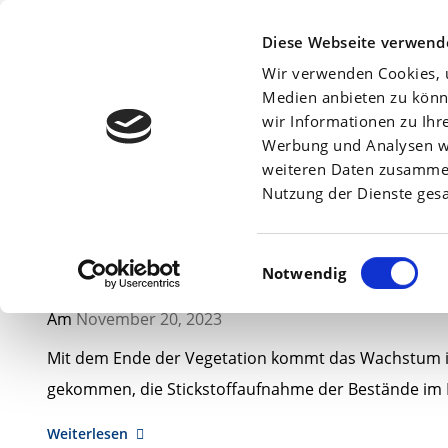
Beratersuche:
Diese Webseite verwend
Wir verwenden Cookies, u
Medien anbieten zu könn
wir Informationen zu Ihr
Archiv
Werbung und Analysen we
weiteren Daten zusammen,
Nutzung der Dienste ges
Einwilligungsauswahl
Notwendig
Die Stickstoffaufnahme im Raps messen: G
Am
November 20,
2023
Mit dem Ende der Vegetation kommt das Wachstum im 
gekommen, die Stickstoffaufnahme der Bestände im 
Weiterlesen