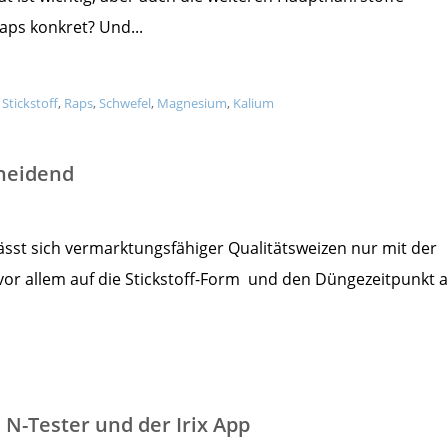
aps konkret? Und...
,
Stickstoff
,
Raps
,
Schwefel
,
Magnesium
,
Kalium
cheidend
st sich vermarktungsfähiger Qualitätsweizen nur mit der
or allem auf die Stickstoff-Form und den Düngezeitpunkt a
N-Tester und der Irix App