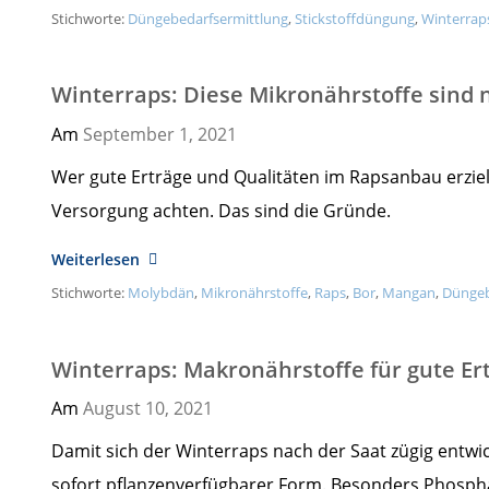
Stichworte:
Düngebedarfsermittlung
,
Stickstoffdüngung
,
Winterrap
Winterraps: Diese Mikronährstoffe sind
Am
September 1,
2021
Wer gute Erträge und Qualitäten im Rapsanbau erziele
Versorgung achten. Das sind die Gründe.
Weiterlesen
Stichworte:
Molybdän
,
Mikronährstoffe
,
Raps
,
Bor
,
Mangan
,
Düngeb
Winterraps: Makronährstoffe für gute Er
Am
August 10,
2021
Damit sich der Winterraps nach der Saat zügig entwick
sofort pflanzenverfügbarer Form. Besonders Phosphat