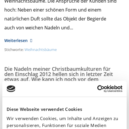
Weihnachtsbäume. Die Ansprüche der Kunden sind
hoch: Neben einer schönen Form und einem
natürlichen Duft sollte das Objekt der Begierde
auch von weichen Nadeln und...
Weiterlesen
Stichworte:
Weihnachtsbäume
Die Nadeln meiner Christbaumkulturen für
den Einschlag 2012 hellen sich in letzter Zeit
etwas auf. Wie kann ich noch vor dem
Einschlag die Nadelfarbe fördern?
Am
Oktober 1,
2012
Hellt sich der Baum generell auf, so handelt es sich
Diese Webseite verwendet Cookies
um einen Stickstoffmangel. Der tritt insbesondere
Wir verwenden Cookies, um Inhalte und Anzeigen zu
bei Beständen auf, die lediglich eine Stickstoffgabe
personalisieren, Funktionen für soziale Medien