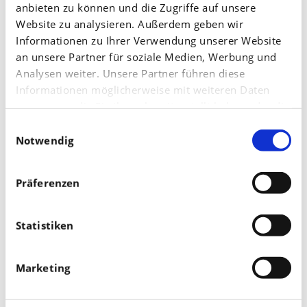
im Frühjahr erhalten haben, oder bei Beständen,
anbieten zu können und die Zugriffe auf unsere
Website zu analysieren. Außerdem geben wir
die in niederschlagsreichen Gebieten stehen. Als
Informationen zu Ihrer Verwendung unserer Website
Abhilfe kann jetzt...
an unsere Partner für soziale Medien, Werbung und
Analysen weiter. Unsere Partner führen diese
Weiterlesen
Informationen möglicherweise mit weiteren Daten
Stichworte:
Stickstoff
,
Weihnachtsbäume
,
Magnesium
zusammen, die Sie ihnen bereitgestellt haben oder die
sie im Rahmen Ihrer Nutzung der Dienste gesammelt
Einwilligungsauswahl
haben.
Notwendig
Website durchsuchen
Präferenzen
Statistiken
Filter
Wähle ein Thema/Jahr der Veröffentlichung:
Marketing