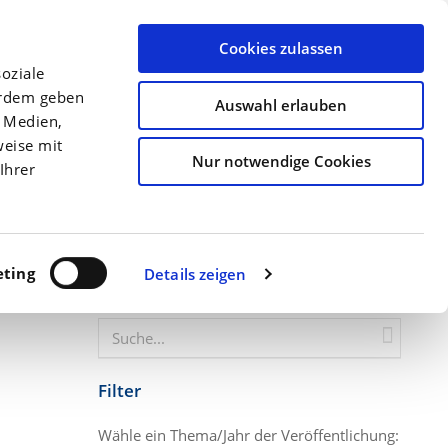
llen
Archiv
Ansprechpartner
Über uns
Termine
Cookies zulassen
oziale
Düngung
Kulturen
Precision Farming
erdem geben
Auswahl erlauben
e Medien,
Startseite
Gutes neues Düngejahr! Jetzt D...
weise mit
Nur notwendige Cookies
Ihrer
ting
Details zeigen
Website durchsuchen
Filter
Wähle ein Thema/Jahr der Veröffentlichung: