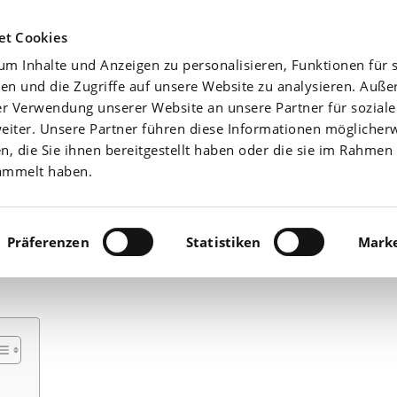
Agrarwetter
Düngefibel
Yara-News beste
et Cookies
m Inhalte und Anzeigen zu personalisieren, Funktionen für s
Aktuell
Nährstoffe
en und die Zugriffe auf unsere Website zu analysieren. Auß
er Verwendung unserer Website an unsere Partner für sozial
iter. Unsere Partner führen diese Informationen möglicher
 die Sie ihnen bereitgestellt haben oder die sie im Rahmen 
ammelt haben.
jahr – Düngerstreuer
Präferenzen
Statistiken
Marke