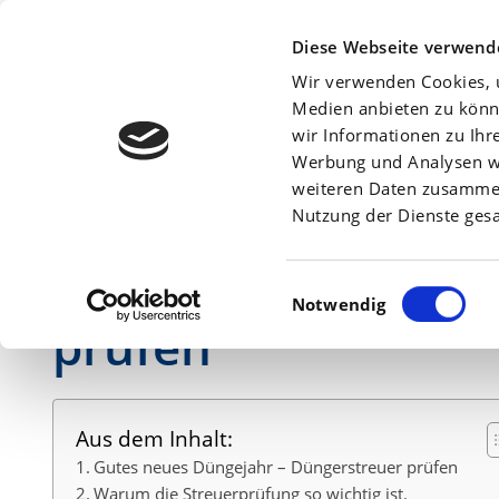
Beratersuche:
Diese Webseite verwend
Wir verwenden Cookies, u
Medien anbieten zu könn
wir Informationen zu Ihr
Werbung und Analysen we
Am
4. März 2026
weiteren Daten zusammen,
Nutzung der Dienste ges
Gutes neues Dünge
Einwilligungsauswahl
Notwendig
prüfen
Aus dem Inhalt:
Gutes neues Düngejahr – Düngerstreuer prüfen
Warum die Streuerprüfung so wichtig ist.