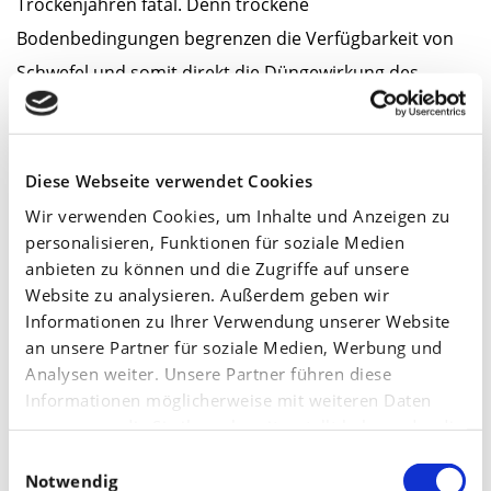
Trockenjahren fatal. Denn trockene
Bodenbedingungen begrenzen die Verfügbarkeit von
Schwefel und somit direkt die Düngewirkung des
eingesetzten Stickstoffs. Für eine möglichst hohe
Stickstoffnutzungs-Effizienz bei späten Schnitten unter
Trockenheit, empfehlen wir daher: Bringen Sie 10 kg
Diese Webseite verwendet Cookies
Schwefel in Form von Sulfat aus – am besten mit der
Wir verwenden Cookies, um Inhalte und Anzeigen zu
Stickstoffdüngung.
personalisieren, Funktionen für soziale Medien
anbieten zu können und die Zugriffe auf unsere
Website zu analysieren. Außerdem geben wir
Für gezieltes und schnelles Düngen unter wechselnden
Informationen zu Ihrer Verwendung unserer Website
Bedingungen ist zudem wichtig, schnell auf
an unsere Partner für soziale Medien, Werbung und
Niederschläge reagieren zu können. Aus Praktiker-Sicht
Analysen weiter. Unsere Partner führen diese
ist es daher sinnvoll, Dünger im Big Bag auf dem Hof zu
Informationen möglicherweise mit weiteren Daten
zusammen, die Sie ihnen bereitgestellt haben oder die
haben. Unnötige Wege zum Lagerhaus werden
sie im Rahmen Ihrer Nutzung der Dienste gesammelt
Einwilligungsauswahl
dadurch vermieden.
haben.
Notwendig