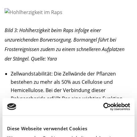
Bild 3: Hohlherzigkeit beim Raps infolge einer
unzureichenden Borversorgung. Bormangel führt bei
Frostereignissen zudem zu einem schnelleren Aufplatzen
der Stängel. Quelle: Yara
Zellwandstabilität: Die Zellwände der Pflanzen
bestehen zu mehr als 50% aus Cellulose und
Hemicellulose. Bei der Verbindung dieser
Polysaccharide erfüllt Bor eine wichtige Funktion.
Bor festigt also die Zellwände mit allen positiven
Auswirkungen, was die Stresstoleranz betrifft. Um
die Produktivität der Flächen zu erhalten, sollten Sie
Diese Webseite verwendet Cookies
sich daher jetzt die Frage nach einer angepassten