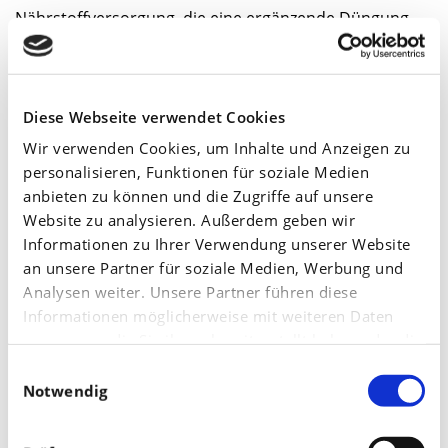
Nährstoffversorgung, die eine ergänzende Düngung
zur organischen Hauptkomponente Gülle/Mist absolut
sinnvoll machen. Gute, homogen pelletierte
Handelsdünger erlauben eine flexiblere Ausbringung.
Diese Webseite verwendet Cookies
Ein Blick auf die verschiedenen Kulturen und
Wir verwenden Cookies, um Inhalte und Anzeigen zu
personalisieren, Funktionen für soziale Medien
Anwendungsgebiete zeigt den pflanzenbaulichen
anbieten zu können und die Zugriffe auf unsere
Mehrwert einer zusätzlichen Düngung auf:
Website zu analysieren. Außerdem geben wir
Informationen zu Ihrer Verwendung unserer Website
Herbstdüngung:
Insbesondere beim Raps, aber auch
an unsere Partner für soziale Medien, Werbung und
bei der Gerste, lässt sich die Vorwinterentwicklung mit
Analysen weiter. Unsere Partner führen diese
Informationen möglicherweise mit weiteren Daten
einer Gabe zur Saat verbessern. Vor allem der Raps
zusammen, die Sie ihnen bereitgestellt haben oder die
profitiert von einer hohen Stickstoffaufnahme vor dem
sie im Rahmen Ihrer Nutzung der Dienste gesammelt
Einwilligungsauswahl
Winter, sodass die weitere Düngung im Frühjahr ggf.
haben.
Notwendig
reduziert werden kann.