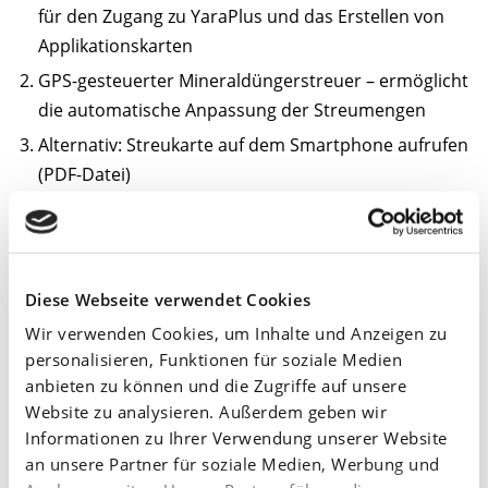
für den Zugang zu YaraPlus und das Erstellen von
Applikationskarten
GPS-gesteuerter Mineraldüngerstreuer – ermöglicht
die automatische Anpassung der Streumengen
Alternativ: Streukarte auf dem Smartphone aufrufen
(PDF-Datei)
Manuelle Anpassung der Düngermenge:
über Plus-/Minustaste am Terminal des Streuers
oder
Diese Webseite verwendet Cookies
durch Variation der Fahrgeschwindigkeit
Wir verwenden Cookies, um Inhalte und Anzeigen zu
Vorteil: teilflächenspezifische Düngung ist auch mit
personalisieren, Funktionen für soziale Medien
anbieten zu können und die Zugriffe auf unsere
vorhandener Technik möglich – weniger exakt, aber
Website zu analysieren. Außerdem geben wir
praxistauglich
Informationen zu Ihrer Verwendung unserer Website
an unsere Partner für soziale Medien, Werbung und
Praxisnutzen