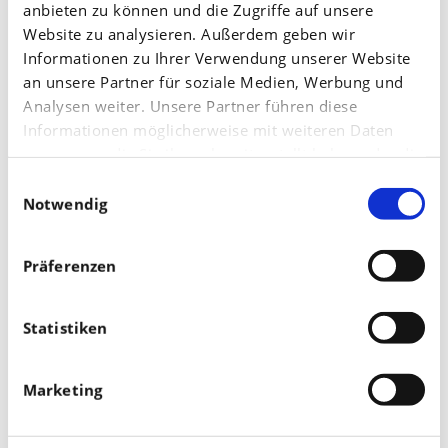
anbieten zu können und die Zugriffe auf unsere
Website zu analysieren. Außerdem geben wir
Informationen zu Ihrer Verwendung unserer Website
Vorheriger Beitrag
Nächster Beitrag
Kann ich an der
Benötigt der Raps im
an unsere Partner für soziale Medien, Werbung und
Analysen weiter. Unsere Partner führen diese
Grunddüngung sparen
Herbst eine
Informationen möglicherweise mit weiteren Daten
und trot...
Stickstoffg...
zusammen, die Sie ihnen bereitgestellt haben oder die
sie im Rahmen Ihrer Nutzung der Dienste gesammelt
Einwilligungsauswahl
haben.
Notwendig
Website durchsuchen
Präferenzen
Statistiken
Filter
Wähle ein Thema/Jahr der Veröffentlichung:
Marketing