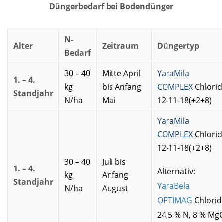
Düngerbedarf bei Bodendünger
N-
Alter
Zeitraum
Düngertyp
Bedarf
30 – 40
Mitte April
YaraMila
1. – 4.
kg
bis Anfang
COMPLEX
Chlori
Standjahr
N/ha
Mai
12-11-18(+2+8)
YaraMila
COMPLEX
Chlori
12-11-18(+2+8)
30 – 40
Juli bis
1. – 4.
Alternativ:
kg
Anfang
Standjahr
YaraBela
N/ha
August
OPTIMAG
Chlori
24,5 % N, 8 % MgO