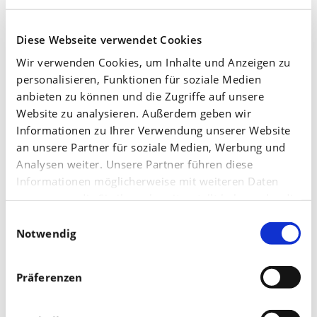
Eine verbesserte Qualität kann bei Weihnachtsbäumen
über eine optimierte Phosphor-, Kalium- und
Diese Webseite verwendet Cookies
Magnesiumversorgung erfolgen, hierfür gibt es
Wir verwenden Cookies, um Inhalte und Anzeigen zu
Spezialdünger.
personalisieren, Funktionen für soziale Medien
anbieten zu können und die Zugriffe auf unsere
Eine Düngung ist über die gesamte Kulturperiode (Mai
Website zu analysieren. Außerdem geben wir
– Mitte September) möglich.
Informationen zu Ihrer Verwendung unserer Website
an unsere Partner für soziale Medien, Werbung und
Die Aufnahme der Nährstoffe über die Nadeln nimmt
Analysen weiter. Unsere Partner führen diese
zum Ende der Kulturperiode ab. Ab dem Zeitpunkt, ab
Informationen möglicherweise mit weiteren Daten
dem eine Glyphosat-Behandlung „über Kopf“ möglich
zusammen, die Sie ihnen bereitgestellt haben oder die
sie im Rahmen Ihrer Nutzung der Dienste gesammelt
ist, wird kein Nährstoff mehr über die Nadeln
Einwilligungsauswahl
haben.
Notwendig
aufgenommen.
Um das richtige Maß zu finden, sind Nadel-Analysen
Präferenzen
sehr hilfreich, welche einen latenten Nährstoffmangel
anzeigen. Das ist sehr wichtig, denn meistens werden