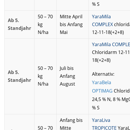
% S
50 – 70
Mitte April
YaraMila
Ab 5.
kg
bis Anfang
COMPLEX
chlori
Standjahr
N/ha
Mai
12-11-18(+2+8)
YaraMila COMPL
Chloridarm 12-11
18(+2+8)
50 – 70
Juli bis
Ab 5.
Alternativ:
kg
Anfang
Standjahr
YaraBela
N/ha
August
OPTIMAG
Chlori
24,5 % N, 8 % MgO
% S
Anfang bis
YaraLiva
50 – 70
Mitte
TROPICOTE
YaraL