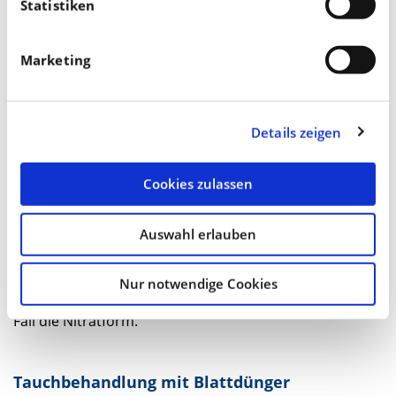
Statistiken
am Baum erst ab Mitte September Magnesium-
Mangelsymptome sichtbar. Bewährt haben sich
Marketing
insbesondere Kombinations-Düngungen mit Kalium
und Magnesium zwischen Mitte Juni und Mitte
September. Magnesium sorgt für die Färbung und
Details zeigen
Kalium härtet die Nadeln ab.
Cookies zulassen
Stickstoff kann in mäßigen Gaben noch für weitere vier
Wochen über den Boden appliziert werden. Je später
Auswahl erlauben
der Termin, desto schneller muss der Stickstoff dann
zur Verfügung stehen. Daher wählt man ab Ende
Nur notwendige Cookies
September bis Mitte Oktober beim Stickstoff auf jeden
Fall die Nitratform.
Tauchbehandlung mit Blattdünger