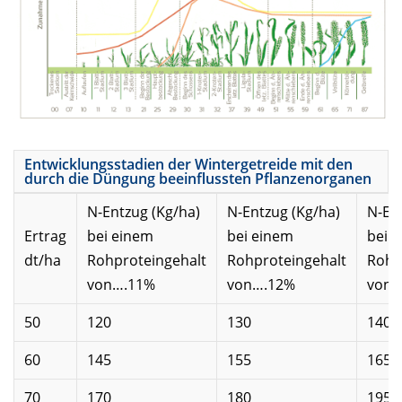
Entwicklungsstadien der Wintergetreide mit den
durch die Düngung beeinflussten Pflanzenorganen
N-Entzug (Kg/ha)
N-Entzug (Kg/ha)
N-En
Ertrag
bei einem
bei einem
bei 
dt/ha
Rohproteingehalt
Rohproteingehalt
Rohp
von….11%
von….12%
von…
50
120
130
140
60
145
155
165
70
170
180
195