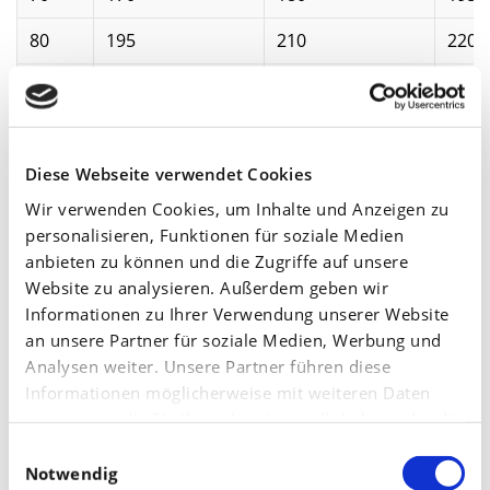
80
195
210
220
90
220
235
250
100
245
260
280
Diese Webseite verwendet Cookies
Berechnungsschema des Ertrags nach Höhe der
Wir verwenden Cookies, um Inhalte und Anzeigen zu
Ertragsfaktoren
personalisieren, Funktionen für soziale Medien
anbieten zu können und die Zugriffe auf unsere
Ertrag
Ertrag
Ertrag
Er
Website zu analysieren. Außerdem geben wir
dt/ha
dt/ha
dt/ha
dt
Informationen zu Ihrer Verwendung unserer Website
Kornzahl/
bei
bei
bei
be
2
Ähren/m
an unsere Partner für soziale Medien, Werbung und
Ähre
TKG
TKG
TKG
T
Analysen weiter. Unsere Partner führen diese
von…
von…
von…
v
Informationen möglicherweise mit weiteren Daten
35
40
45
50
zusammen, die Sie ihnen bereitgestellt haben oder die
sie im Rahmen Ihrer Nutzung der Dienste gesammelt
Einwilligungsauswahl
30
2
36
41
45
haben.
Notwendig
35
37
42
47
53