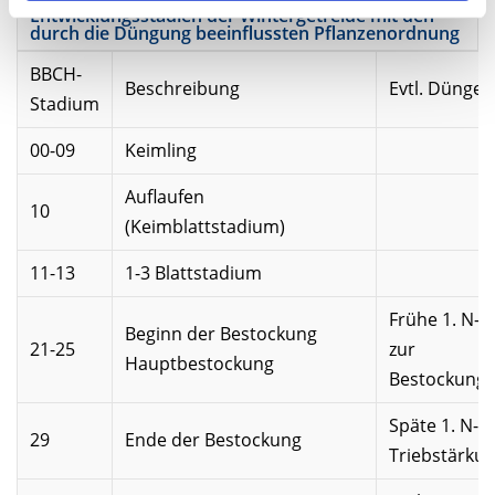
Entwicklungsstadien der Wintergetreide mit den
durch die Düngung beeinflussten Pflanzenordnung
BBCH-
Beschreibung
Evtl. Dünger
Stadium
00-09
Keimling
Auflaufen
10
(Keimblattstadium)
11-13
1-3 Blattstadium
Frühe 1. N-G
Beginn der Bestockung
21-25
zur
Hauptbestockung
Bestockungs
Späte 1. N-G
29
Ende der Bestockung
Triebstärku