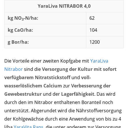
YaraLiva NITRABOR 4,0
kg NO
-N/ha:
62
3
kg CaO/ha:
104
g Bor/ha:
1200
Die Vorteile einer zweiten Kopfgabe mit
YaraLiva
Nitrabor
sind die
Versorgung der Kultur mit sofort
verfügbarem Nitratstickstoff
und
voll-
wasserlöslichem Calcium
zur
Verbesserung der
Gewebestruktur
und der
Lagerfähigkeit
. Das wird
durch den im Nitrabor enthaltenen Boranteil noch
unterstützt. Abgerundet wird die Nährstoffversorgung
der Kohlgewächse durch eine Anwendung von bis zu 4
l/ha
YaraVita Raps
, die unter anderem zur Versorgung