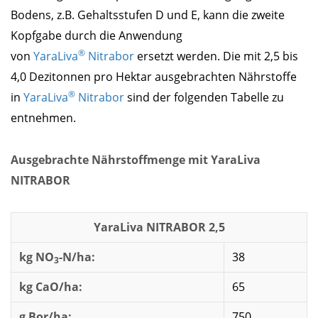
Bodens, z.B. Gehaltsstufen D und E, kann die zweite
Kopfgabe durch die Anwendung
®
von
YaraLiva
Nitrabor
ersetzt werden. Die mit 2,5 bis
4,0 Dezitonnen pro Hektar ausgebrachten Nährstoffe
®
in
YaraLiva
Nitrabor
sind der folgenden Tabelle zu
entnehmen.
Ausgebrachte Nährstoffmenge mit YaraLiva
NITRABOR
YaraLiva NITRABOR 2,5
kg NO
-N/ha:
38
3
kg CaO/ha:
65
g Bor/ha:
750