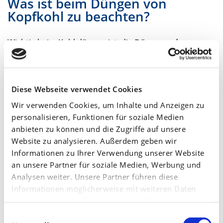
Was ist beim Düngen von
Kopfkohl zu beachten?
Wichtig beim Kohl düngen ist, die
Düngung der
Ernteerwartung entsprechend anzupassen
, um
Nährstoffdefizite oder -mangel zu vermeiden.
Diese Webseite verwendet Cookies
Stickstoff Düngung von Kopfkohl
Wir verwenden Cookies, um Inhalte und Anzeigen zu
personalisieren, Funktionen für soziale Medien
Empfehlungen liegen je nach Kohlart anhand des
anbieten zu können und die Zugriffe auf unsere
Sollwertes
zwischen 250 bis 350 Kilogramm Stickstoff
Website zu analysieren. Außerdem geben wir
pro Hektar
. Nmin-Werte sind vom Sollwert abzuziehen.
Informationen zu Ihrer Verwendung unserer Website
an unsere Partner für soziale Medien, Werbung und
Der Stickstoff sollte in insgesamt drei Gaben erfolgen:
Analysen weiter. Unsere Partner führen diese
Beginnend vor der Pflanzung und zwei Kopfgaben.
Informationen möglicherweise mit weiteren Daten
zusammen, die Sie ihnen bereitgestellt haben oder die
Ziele der Stickstoffdüngung sind:
sie im Rahmen Ihrer Nutzung der Dienste gesammelt
Einwilligungsauswahl