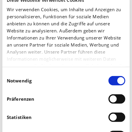
Der Anbau erfolgt mit Reinkulturen, mit Mischungen
Wir verwenden Cookies, um Inhalte und Anzeigen zu
aus Gräsern sowie Mischungen aus Gras und
personalisieren, Funktionen für soziale Medien
anbieten zu können und die Zugriffe auf unsere
Leguminosen. Bei den Leguminosen werden
Website zu analysieren. Außerdem geben wir
insbesondere Rotklee,
Luzerne
und Weißklee
Informationen zu Ihrer Verwendung unserer Website
eingesetzt.
an unsere Partner für soziale Medien, Werbung und
Analysen weiter. Unsere Partner führen diese
Da sehr viele Grasarten für den Ackergras Anbau
Informationen möglicherweise mit weiteren Daten
verwendet werden können, sind auch entsprechend
zusammen, die Sie ihnen bereitgestellt haben oder die
viele Mischungen möglich – angepasst an die jeweiligen
sie im Rahmen Ihrer Nutzung der Dienste gesammelt
Einwilligungsauswahl
haben.
Notwendig
Standortbedingungen.
Wozu wird Ackergras verwendet?
Präferenzen
Ackergras wird meist siliert und an Milchvieh verfüttert.
Statistiken
Teilweise wird es auch in Biogasanlagen verwendet.