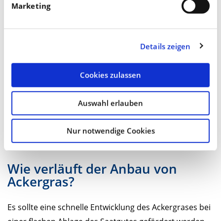
Marketing
Was ist der Vorteil des
Ackergrasanbaus?
Gerade beim Maisanbau kann Ackergras eine sinnvolle
Details zeigen
Auflockerung der Fruchtfolge bedingen. In Mischungen
mit Leguminosen kann der Boden zudem mit Stickstoff
Cookies zulassen
angereichert werden.
Auswahl erlauben
Für Betriebe mit Milchvieh bietet der Ackergrasanbau
die Möglichkeit, hochwertiges und energiereiche
Nur notwendige Cookies
Grassilage zu produzieren.
Wie verläuft der Anbau von
Ackergras?
Es sollte eine schnelle Entwicklung des Ackergrases bei