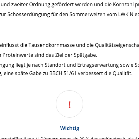
r und zweiter Ordnung gefördert werden und die Kornzahl p
zur Schosserdüngung für den Sommerweizen vom LWK Niede
einflusst die Tausendkornmasse und die Qualitätseigenscha
Proteinwerte sind das Ziel der Spätgabe.
gung liegt je nach Standort und Ertragserwartung sowie Sor
, eine späte Gabe zu BBCH 51/61 verbessert die Qualität.
Wichtig
rnstoffhaltigen N-Düngern mehr als 20 % des gedüngten N als Am