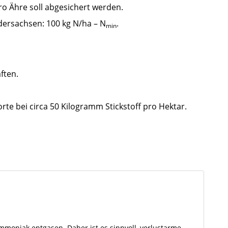
ro Ähre soll abgesichert werden.
rsachsen: 100 kg N/ha – N
.
min
ften.
te bei circa 50 Kilogramm Stickstoff pro Hektar.
moniak entgasen. Daher ist es sinnvoll, verlustarme