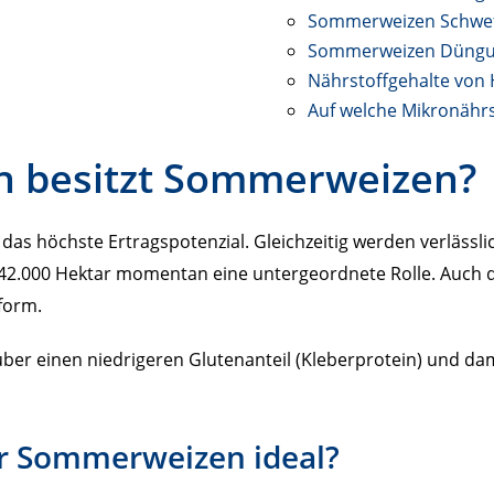
Sommerweizen Schwe
Sommerweizen Düngun
Nährstoffgehalte von
Auf welche Mikronähr
n besitzt Sommerweizen?
höchste Ertragspotenzial. Gleichzeitig werden verlässlich
 42.000 Hektar momentan eine untergeordnete Rolle. Auch d
form.
r einen niedrigeren Glutenanteil (Kleberprotein) und damit
ür Sommerweizen ideal?