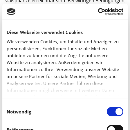
Maispflanze erreichbar sind. Bei widrigen Bedingungen,
wie Kälteeinbrüchen, Starkniederschlägen oder nicht
optimalem Bodenzustand, kann ein Mangel auftreten.
Um auch mit weniger Phosphat zurechtzukommen,
Diese Webseite verwendet Cookies
müssen alle Nährstoffe, die für die Pflanze notwendig
Wir verwenden Cookies, um Inhalte und Anzeigen zu
sind, mit einbezogen werden. Nur so lässt sich ein
personalisieren, Funktionen für soziale Medien
reibungsloser Ablauf der Stoffwechselvorgänge
anbieten zu können und die Zugriffe auf unsere
Website zu analysieren. Außerdem geben wir
sicherstellen.
Informationen zu Ihrer Verwendung unserer Website
an unsere Partner für soziale Medien, Werbung und
Die vollständigen Artikel können Sie kostenlos auf
Analysen weiter. Unsere Partner führen diese
YaraPlus lesen. Jetzt kostenlos anmelden & alles
Informationen möglicherweise mit weiteren Daten
zusammen, die Sie ihnen bereitgestellt haben oder die
wichtige zur Unterfußdüngung im Mais erfahren!
sie im Rahmen Ihrer Nutzung der Dienste gesammelt
Einwilligungsauswahl
haben.
Notwendig
Im vollständigen Artikel erfahren Sie unter anderem:
warum Einkornware entscheidende Vorteile hat
Präferenzen