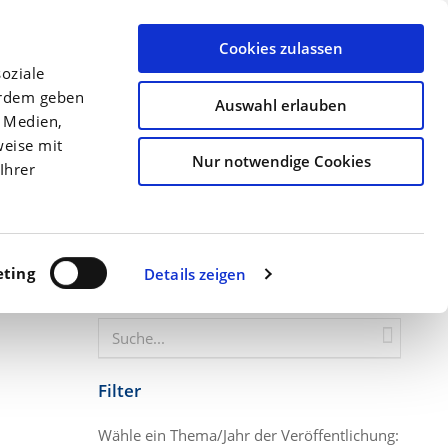
llen
Archiv
Ansprechpartner
Über uns
Termine
Cookies zulassen
oziale
Düngung
Kulturen
Precision Farming
erdem geben
Auswahl erlauben
e Medien,
Startseite
Blattdüngung – Ein wicht...
weise mit
Nur notwendige Cookies
Ihrer
m
ting
Details zeigen
Website durchsuchen
Filter
Wähle ein Thema/Jahr der Veröffentlichung: