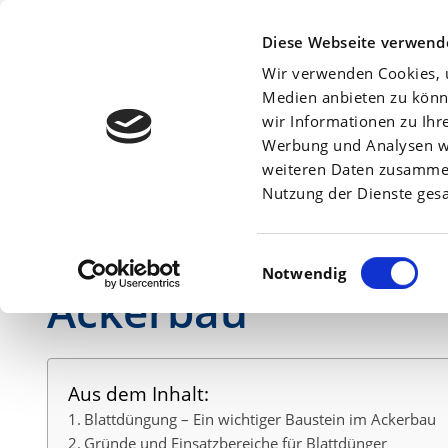
Beratersuche:
Diese Webseite verwend
Wir verwenden Cookies, u
Medien anbieten zu könn
wir Informationen zu Ihr
Werbung und Analysen we
Am
27. November 2023
weiteren Daten zusammen,
Nutzung der Dienste ges
Blattdüngung – Ein
Einwilligungsauswahl
Notwendig
Ackerbau
Aus dem Inhalt:
Blattdüngung – Ein wichtiger Baustein im Ackerbau
Gründe und Einsatzbereiche für Blattdünger