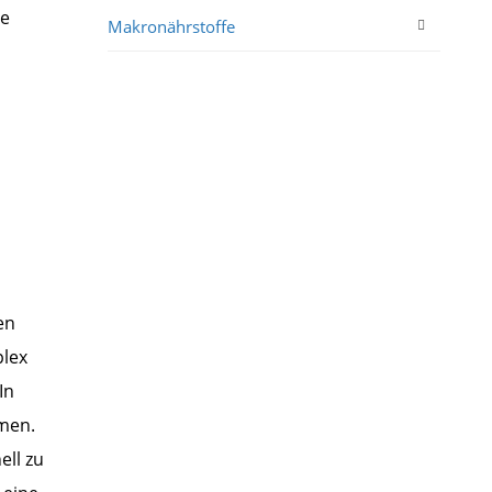
ge
Makronährstoffe
en
plex
In
men.
ll zu