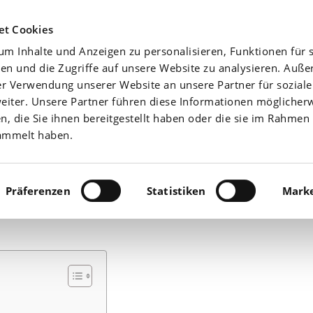
Agrarwetter
Düngefibel
Yara-News beste
et Cookies
m Inhalte und Anzeigen zu personalisieren, Funktionen für s
Aktuell
Nährstoffe
en und die Zugriffe auf unsere Website zu analysieren. Auß
er Verwendung unserer Website an unsere Partner für sozial
iter. Unsere Partner führen diese Informationen möglicher
 die Sie ihnen bereitgestellt haben oder die sie im Rahmen 
ammelt haben.
 wichtiger Baustein i
Präferenzen
Statistiken
Marke