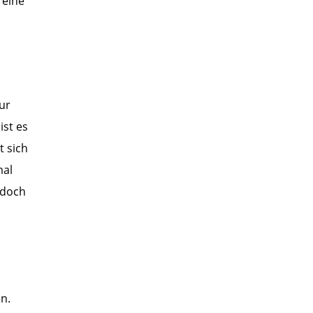
 eine
ur
ist es
t sich
mal
edoch
n.