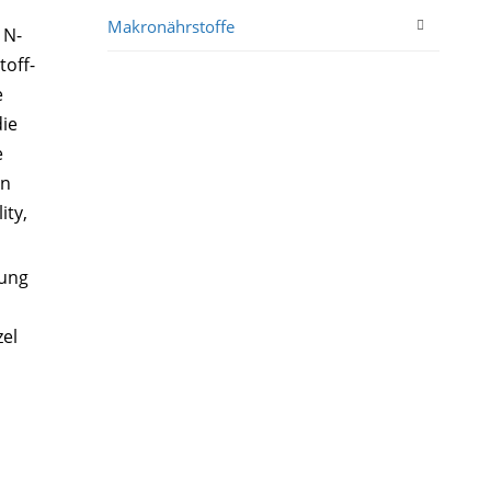
Makronährstoffe
 N-
toff-
e
die
e
en
ity,
gung
zel