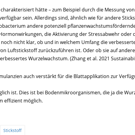
 charakterisiert hätte – zum Beispiel durch die Messung von
rfügbar sein. Allerdings sind, ähnlich wie für andere Sticks
lobacterium andere potenziell pflanzenwachstumsfördernd
 Hormonwirkungen, die Aktivierung der Stressabwehr oder 
r noch nicht klar, ob und in welchem Umfang die verbessert
von Luftstickstoff zurückzuführen ist. Oder ob sie auf ander
verbessertes Wurzelwachstum. (Zhang et al. 2021 Sustainabil
timulanzien auch verstärkt für die Blattapplikation zur Verfü
h ist. Dies ist bei Bodenmikroorganismen, die ja die Wur
effizient möglich.
Stickstoff