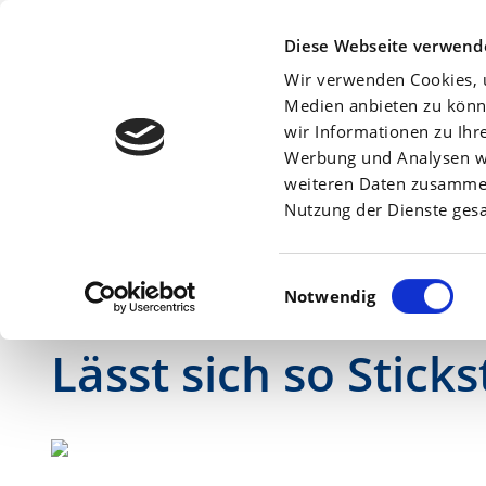
Beratersuche:
Diese Webseite verwend
Wir verwenden Cookies, u
Medien anbieten zu könn
wir Informationen zu Ihr
Werbung und Analysen we
Für eine gute Winterhärte sorgen
weiteren Daten zusammen,
Am
8. März 2022
Nutzung der Dienste ges
Einwilligungsauswahl
Notwendig
Neue Produkte mit Stickstoff-fixierenden Bakterien
Lässt sich so Stick