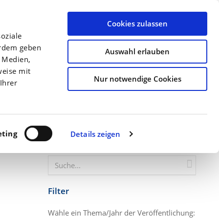
llen
Archiv
Ansprechpartner
Über uns
Termine
Cookies zulassen
oziale
Düngung
Kulturen
Precision Farming
erdem geben
Auswahl erlauben
e Medien,
weise mit
Startseite
Neue Produkte mit N-Fixierende...
Nur notwendige Cookies
Ihrer
ting
Details zeigen
Website durchsuchen
Filter
Wähle ein Thema/Jahr der Veröffentlichung: