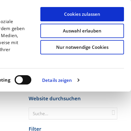
llen
Archiv
Ansprechpartner
Über uns
Termine
Cookies zulassen
oziale
Düngung
Kulturen
Precision Farming
erdem geben
Auswahl erlauben
e Medien,
Startseite
Noch immer zu wenig Stickstoff...
weise mit
Nur notwendige Cookies
Ihrer
ting
Details zeigen
Website durchsuchen
Filter