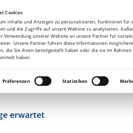
Agrarwetter
Düngefibel
Yara-News beste
et Cookies
m Inhalte und Anzeigen zu personalisieren, Funktionen für s
Aktuell
Nährstoffe
en und die Zugriffe auf unsere Website zu analysieren. Auß
er Verwendung unserer Website an unsere Partner für sozial
iter. Unsere Partner führen diese Informationen möglicher
 die Sie ihnen bereitgestellt haben oder die sie im Rahmen 
ammelt haben.
Präferenzen
Statistiken
Marke
ge erwartet