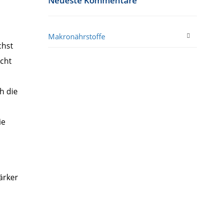
Neueste Kommentare
Makronährstoffe
chst
echt
h die
ie
ärker