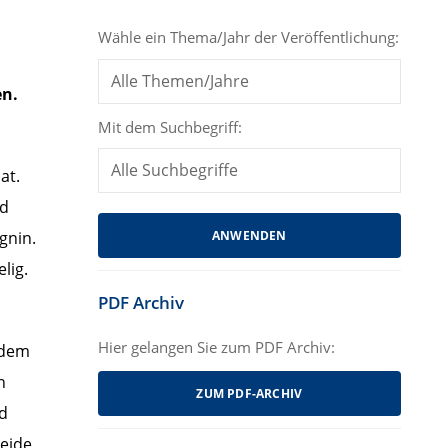
Wähle ein Thema/Jahr der Veröffentlichung:
en.
Mit dem Suchbegriff:
at.
nd
gnin.
lig.
PDF Archiv
Hier gelangen Sie zum PDF Archiv:
 dem
n
ZUM PDF-ARCHIV
nd
reide