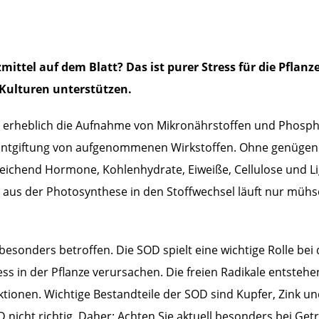
ittel auf dem Blatt? Das ist purer Stress für die Pflanz
 Kulturen unterstützen.
n erheblich die Aufnahme von Mikronährstoffen und Phosph
er Entgiftung von aufgenommenen Wirkstoffen. Ohne genüge
reichend Hormone, Kohlenhydrate, Eiweiße, Cellulose und Li
aus der Photosynthese in den Stoffwechsel läuft nur mühse
sonders betroffen. Die SOD spielt eine wichtige Rolle bei
ess in der Pflanze verursachen. Die freien Radikale entstehe
tionen. Wichtige Bestandteile der SOD sind Kupfer, Zink u
nicht richtig. Daher: Achten Sie aktuell besonders bei Get