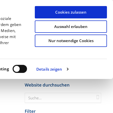
llen
Archiv
Ansprechpartner
Über uns
Termine
Cookies zulassen
oziale
Düngung
Kulturen
Precision Farming
erdem geben
Auswahl erlauben
e Medien,
Startseite
Pflanzen im Stress
weise mit
Nur notwendige Cookies
Ihrer
ting
Details zeigen
Website durchsuchen
Filter