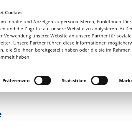
Agrarwetter
Düngefibel
Yara-News beste
et Cookies
m Inhalte und Anzeigen zu personalisieren, Funktionen für s
Aktuell
Nährstoffe
en und die Zugriffe auf unsere Website zu analysieren. Auß
er Verwendung unserer Website an unsere Partner für sozial
iter. Unsere Partner führen diese Informationen möglicher
 die Sie ihnen bereitgestellt haben oder die sie im Rahmen 
ammelt haben.
Präferenzen
Statistiken
Marke
e