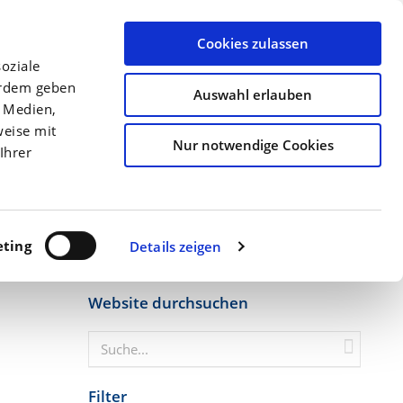
llen
Archiv
Ansprechpartner
Über uns
Termine
Cookies zulassen
oziale
Düngung
Kulturen
Precision Farming
erdem geben
Auswahl erlauben
e Medien,
Startseite
Gesunde Nahrungsmittel erzeuge...
weise mit
Nur notwendige Cookies
Ihrer
ting
Details zeigen
Website durchsuchen
Filter