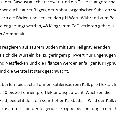
t der Gasaustausch erschwert und ein Teil des angereiche
Aber auch saurer Regen, der Abbau organischer Substanz s
uern die Böden und senken den pH-Wert. Während zum Bei
peter gedüngt werden, 48 Kilogramm CaO verloren gehen, si
em Ammoniak.
 reagieren auf saurem Boden mit zum Teil gravierenden
da sich die Wurzeln bei zu geringem pH-Wert nur ungenüge
nd Netzflecken und die Pflanzen werden anfälliger für Typh
 die Gerste ist stark geschwächt.
ft bei fünf bis sechs Tonnen kohlensaurem Kalk pro Hektar. I
d 10 bis 20 Tonnen pro Hektar ausgebracht. Wachsen die
ld, besteht dort ein sehr hoher Kalkbedarf. Wird der Kalk 
er zusammen mit der folgenden Stoppelbearbeitung in den 