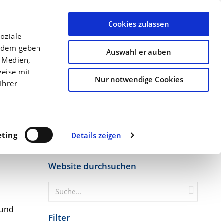
llen
Archiv
Ansprechpartner
Über uns
Termine
Cookies zulassen
oziale
Düngung
Kulturen
Precision Farming
erdem geben
Auswahl erlauben
e Medien,
Startseite
Gerste braucht Kalk: Ackerböde...
eise mit
Nur notwendige Cookies
Ihrer
ting
Details zeigen
Website durchsuchen
 und
Filter