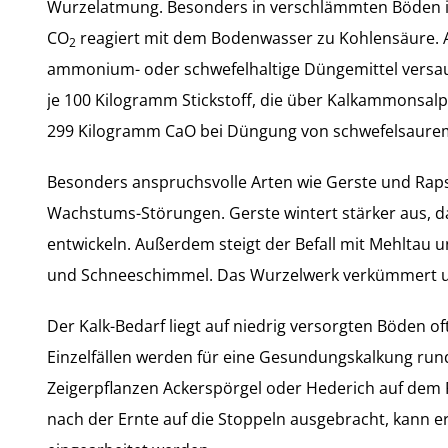
Wurzelatmung. Besonders in verschlämmten Böden is
CO
reagiert mit dem Bodenwasser zu Kohlensäure. 
2
ammonium- oder schwefelhaltige Düngemittel versa
je 100 Kilogramm Stickstoff, die über Kalkammonsal
299 Kilogramm CaO bei Düngung von schwefelsaur
Besonders anspruchsvolle Arten wie Gerste und Raps
Wachstums-Störungen. Gerste wintert stärker aus, 
entwickeln. Außerdem steigt der Befall mit Mehltau u
und Schneeschimmel. Das Wurzelwerk verkümmert und
Der Kalk-Bedarf liegt auf niedrig versorgten Böden o
Einzelfällen werden für eine Gesundungskalkung run
Zeigerpflanzen Ackerspörgel oder Hederich auf dem Fe
nach der Ernte auf die Stoppeln ausgebracht, kann 