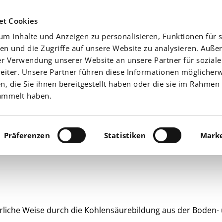
Agrarwetter
Düngefibel
Yara-News beste
et Cookies
m Inhalte und Anzeigen zu personalisieren, Funktionen für s
Aktuell
Nährstoffe
en und die Zugriffe auf unsere Website zu analysieren. Auß
er Verwendung unserer Website an unsere Partner für sozial
iter. Unsere Partner führen diese Informationen möglicherw
 die Sie ihnen bereitgestellt haben oder die sie im Rahmen 
ammelt haben.
Präferenzen
Statistiken
Marke
rliche Weise durch die Kohlensäurebildung aus der Boden-