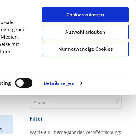
llen
Archiv
Ansprechpartner
Über uns
Termine
Cookies zulassen
oziale
Düngung
Kulturen
Precision Farming
erdem geben
Auswahl erlauben
e Medien,
Startseite
Zuckerrüben: Blattdüngung im F...
weise mit
Nur notwendige Cookies
Ihrer
ting
Details zeigen
Website durchsuchen
Filter
g.
Wähle ein Thema/Jahr der Veröffentlichung: