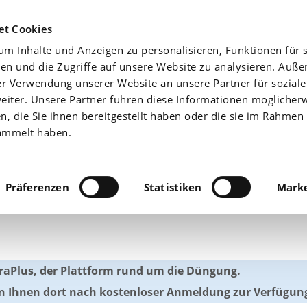
Agrarwetter
Düngefibel
Yara-News beste
et Cookies
m Inhalte und Anzeigen zu personalisieren, Funktionen für s
Aktuell
Nährstoffe
en und die Zugriffe auf unsere Website zu analysieren. Auß
er Verwendung unserer Website an unsere Partner für sozial
iter. Unsere Partner führen diese Informationen möglicher
 die Sie ihnen bereitgestellt haben oder die sie im Rahmen 
ammelt haben.
tdüngung im Fokus
Präferenzen
Statistiken
Marke
YaraPlus, der Plattform rund um die Düngung.
hen Ihnen dort nach kostenloser Anmeldung zur Verfügun