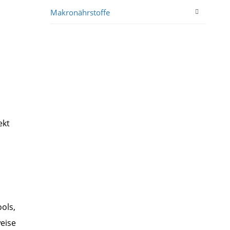
Makronährstoffe
ekt
ools,
weise