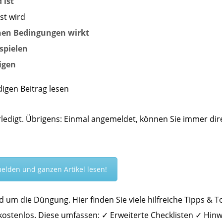
 ist
st wird
nen Bedingungen wirkt
spielen
igen
digen Beitrag lesen
rledigt. Übrigens: Einmal angemeldet, können Sie immer dir
melden und ganzen Artikel lesen!
d um die Düngung. Hier finden Sie viele hilfreiche Tipps & T
 kostenlos. Diese umfassen: ✓ Erweiterte Checklisten ✓ Hin