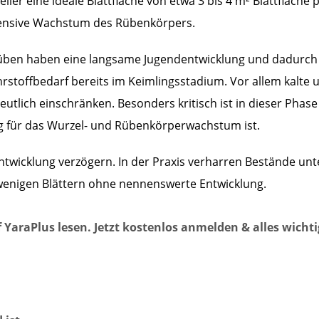
neller eine ideale Blattfläche von etwa 3 bis 4 m² Blattfläche 
ntensive Wachstum des Rübenkörpers.
rrüben haben eine langsame Jugendentwicklung und dadurch
hrstoffbedarf bereits im Keimlingsstadium. Vor allem kalte 
tlich einschränken. Besonders kritisch ist in dieser Phase
g für das Wurzel- und Rübenkörperwachstum ist.
wicklung verzögern. In der Praxis verharren Bestände unt
enigen Blättern ohne nennenswerte Entwicklung.
 YaraPlus lesen. Jetzt kostenlos anmelden & alles wichti