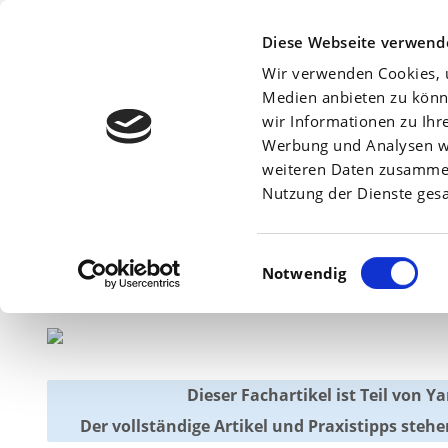
Beratersuche:
Diese Webseite verwend
Wir verwenden Cookies, u
Medien anbieten zu könn
wir Informationen zu Ihr
Werbung und Analysen we
Am
28. April 2026
weiteren Daten zusammen,
Nutzung der Dienste ges
Zuckerrüben: Blat
Einwilligungsauswahl
Notwendig
Dieser Fachartikel ist Teil von 
Der vollständige Artikel und Praxistipps ste