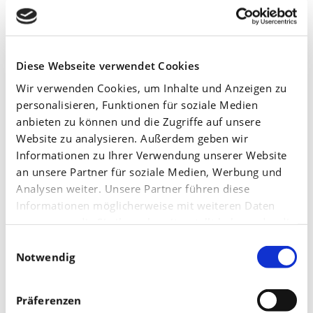
YaraVita RapsPro – gezielte
Mikronährstoffversorgung
Diese Webseite verwendet Cookies
Mit YaraVita RapsPro lassen sich die beiden
Wir verwenden Cookies, um Inhalte und Anzeigen zu
personalisieren, Funktionen für soziale Medien
entscheidenden Spurennährstoffe Bor und Mangan
anbieten zu können und die Zugriffe auf unsere
gezielt ausbringen. Die empfohlene Aufwandmenge
Website zu analysieren. Außerdem geben wir
liegt bei 2 bis 3 Litern pro Hektar. Steht nach der
Informationen zu Ihrer Verwendung unserer Website
an unsere Partner für soziale Medien, Werbung und
Wachstumsregulierung ohnehin eine weitere
Analysen weiter. Unsere Partner führen diese
Pflanzenschutzmaßnahme an, bietet sich eine
Informationen möglicherweise mit weiteren Daten
Aufteilung der Mikronährstoffgaben an. Das ist
zusammen, die Sie ihnen bereitgestellt haben oder die
besonders bei Bor sinnvoll, da es in der Pflanze nur
sie im Rahmen Ihrer Nutzung der Dienste gesammelt
Einwilligungsauswahl
haben.
Notwendig
schwer verlagert wird – ein Splitting verbessert die
Versorgung der jungen Blattmasse.
Präferenzen