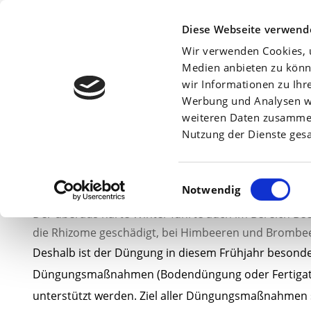
Beratersuche:
Diese Webseite verwend
Wir verwenden Cookies, u
Medien anbieten zu könn
wir Informationen zu Ihr
Werbung und Analysen we
Am
10. Mai 2012
weiteren Daten zusammen,
Nutzung der Dienste ges
Einwilligungsauswahl
Notwendig
Der überaus harte Winter führte auch im Bereich Be
die Rhizome geschädigt, bei Himbeeren und Brombee
Deshalb ist der Düngung in diesem Frühjahr besond
Düngungsmaßnahmen (Bodendüngung oder Fertigati
unterstützt werden. Ziel aller Düngungsmaßnahmen so