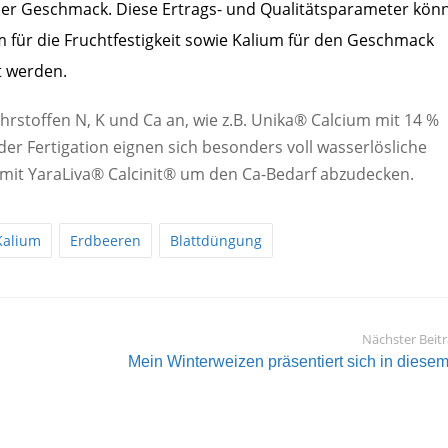
 der Geschmack. Diese Ertrags- und Qualitätsparameter kön
um für die Fruchtfestigkeit sowie Kalium für den Geschmack
t werden.
rstoffen N, K und Ca an, wie z.B. Unika® Calcium mit 14 %
der Fertigation eignen sich besonders voll wasserlösliche
t mit YaraLiva® Calcinit® um den Ca-Bedarf abzudecken.
Kalium
Erdbeeren
Blattdüngung
Nächster Beit
Mein Winterweizen präsentiert sich in diesem.