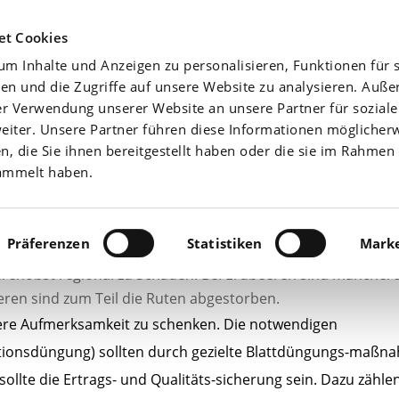
Agrarwetter
Düngefibel
Yara-News beste
et Cookies
m Inhalte und Anzeigen zu personalisieren, Funktionen für s
Aktuell
Nährstoffe
en und die Zugriffe auf unsere Website zu analysieren. Auß
er Verwendung unserer Website an unsere Partner für sozial
iter. Unsere Partner führen diese Informationen möglicher
 die Sie ihnen bereitgestellt haben oder die sie im Rahmen 
ammelt haben.
Präferenzen
Statistiken
Marke
erenobst regional zu Schäden. Bei Erdbeeren sind mancher
ren sind zum Teil die Ruten abgestorben.
ere Aufmerksamkeit zu schenken. Die notwendigen
onsdüngung) sollten durch gezielte Blattdüngungs-maßn
llte die Ertrags- und Qualitäts-sicherung sein. Dazu zähle