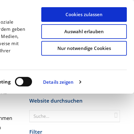
llen
Archiv
Ansprechpartner
Über uns
Termine
Cookies zulassen
oziale
Düngung
Kulturen
Precision Farming
erdem geben
Auswahl erlauben
e Medien,
Startseite
Kann Beerenobst durch sachgere...
weise mit
Nur notwendige Cookies
Ihrer
ting
Details zeigen
orts
Website durchsuchen
ahmen
n
Filter