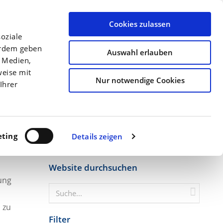
llen
Archiv
Ansprechpartner
Über uns
Termine
Cookies zulassen
oziale
Düngung
Kulturen
Precision Farming
erdem geben
Auswahl erlauben
e Medien,
Startseite
Wie hoch sollte meine Kalkung ...
weise mit
Nur notwendige Cookies
Ihrer
ting
Details zeigen
Website durchsuchen
ung
 zu
Filter