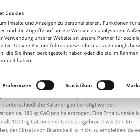
Agrarwetter
Düngefibel
Yara-News beste
et Cookies
m Inhalte und Anzeigen zu personalisieren, Funktionen für s
Aktuell
Nährstoffe
en und die Zugriffe auf unsere Website zu analysieren. Auß
er Verwendung unserer Website an unsere Partner für sozial
iter. Unsere Partner führen diese Informationen möglicher
 die Sie ihnen bereitgestellt haben oder die sie im Rahmen 
ammelt haben.
Präferenzen
Statistiken
Marke
gebnisse der Bodenuntersuchungen stattfinden, da in
t unterschiedliche Kalkmengen benötigt werden.
 werden ca. 180 kg CaO pro ha entzogen. Eine Erhaltungskalk
ehr als 1000 kg CaO in einer Gabe ausgebracht werden. Im
en, der Einsatz von Branntkalk ist nicht zu empfehlen, da es