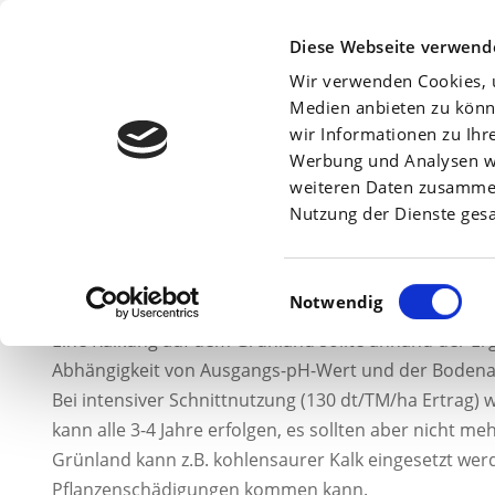
Beratersuche:
Diese Webseite verwend
Wir verwenden Cookies, u
Medien anbieten zu könn
wir Informationen zu Ihr
Werbung und Analysen we
Am
11. Dezember 2009
weiteren Daten zusammen,
Nutzung der Dienste ges
Einwilligungsauswahl
Notwendig
Eine Kalkung auf dem Grünland sollte anhand der Er
Abhängigkeit von Ausgangs-pH-Wert und der Bodenar
Bei intensiver Schnittnutzung (130 dt/TM/ha Ertrag)
kann alle 3-4 Jahre erfolgen, es sollten aber nicht m
Grünland kann z.B. kohlensaurer Kalk eingesetzt werd
Pflanzenschädigungen kommen kann.