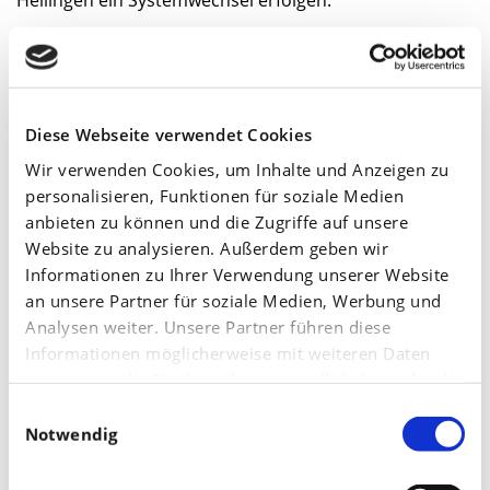
Hellingen ein Systemwechsel erfolgen.
Stärken von KAS und N-Sensor:
flexibel und schnell
Diese Webseite verwendet Cookies
Wir verwenden Cookies, um Inhalte und Anzeigen zu
Die wesentliche Eingangsgröße für den N-Sensor ist
personalisieren, Funktionen für soziale Medien
der Yara- N-Tester. Dieser gibt den Bedarf und somit
anbieten zu können und die Zugriffe auf unsere
die Versorgung des Bestandes repräsentativ im Schlag
Website zu analysieren. Außerdem geben wir
Informationen zu Ihrer Verwendung unserer Website
an. Dies zeigt sich besonders bei der zu erfassenden
an unsere Partner für soziale Medien, Werbung und
NNachlieferung der Standorte. Der Betrieb hat oft ein
Analysen weiter. Unsere Partner führen diese
hohes, aber schwer kalkulierbares Stickstoff
Informationen möglicherweise mit weiteren Daten
zusammen, die Sie ihnen bereitgestellt haben oder die
nachlieferungspotenzial durch die anfallende Gülle.
sie im Rahmen Ihrer Nutzung der Dienste gesammelt
Einwilligungsauswahl
Regnet es nach einer kurzen Trockenzeit, so kann die
haben.
Notwendig
dann eintretende Mineralisation der Böden mit dem N-
Tester sicher erfasst werden.