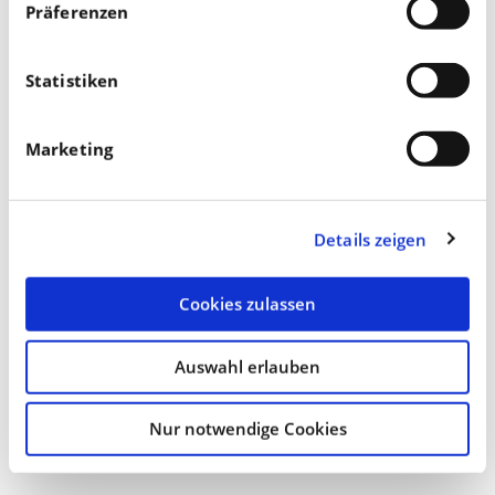
Präferenzen
Der Sensor stellt auf dieser Basis eine bedarfsgerechte
Versorgung der einzelnen Schläge sicher. Somit stehen
Statistiken
zur Ernte gleichmäßige Bestände auf den Feldern, die
z.B. bei Winterweizen einen gleichmäßigen
Marketing
Rohproteingehalt liefern. Der Ertrag ist auch auf der
Fläche gleichmäßiger, jedoch nur in Grenzen, da die
Standortunterschiede auf den Schlägen bleiben.
Details zeigen
Grundsätzlich wird hierdurch aber auch eine höhere
Druschleistung bei einem geringeren Dieselverbrauch
Cookies zulassen
erzielt, da die Bestände gleichmäßiger stehen. Die
Auswahl erlauben
Summe dieser Vorteile veranlassen Herrn Diez dazu,
von flüssigen N-Düngerlösungen auf KAS plus N-Sensor
Nur notwendige Cookies
umzusteigen.