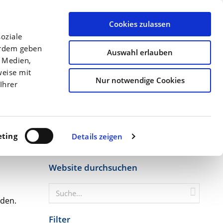
llen
Archiv
Ansprechpartner
Über uns
Termine
Cookies zulassen
oziale
Düngung
Kulturen
Precision Farming
erdem geben
Auswahl erlauben
e Medien,
Startseite
Der erste Grundfutterschnitt b...
weise mit
Nur notwendige Cookies
Ihrer
ting
Details zeigen
Website durchsuchen
rden.
Filter