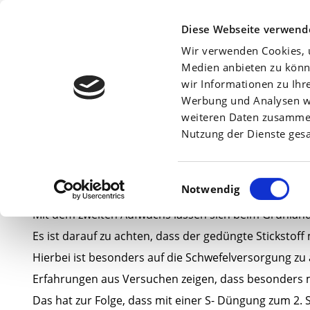
Beratersuche:
Diese Webseite verwend
Wir verwenden Cookies, u
Medien anbieten zu könn
wir Informationen zu Ihr
Werbung und Analysen we
Am
23. Juli 2007
weiteren Daten zusammen,
Nutzung der Dienste ges
Einwilligungsauswahl
Notwendig
Mit dem zweiten Aufwuchs lassen sich beim Grünland
Es ist darauf zu achten, dass der gedüngte Stickstoff 
Hierbei ist besonders auf die Schwefelversorgung zu
Erfahrungen aus Versuchen zeigen, dass besonders 
Das hat zur Folge, dass mit einer S- Düngung zum 2. Sc