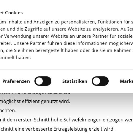
Agrarwetter
Düngefibel
Yara-News beste
et Cookies
m Inhalte und Anzeigen zu personalisieren, Funktionen für s
Aktuell
Nährstoffe
en und die Zugriffe auf unsere Website zu analysieren. Auß
er Verwendung unserer Website an unsere Partner für sozial
iter. Unsere Partner führen diese Informationen möglicher
 die Sie ihnen bereitgestellt haben oder die sie im Rahmen 
ammelt haben.
Präferenzen
Statistiken
Marke
 noch hohe Erträge realisieren.
möglichst effizient genutzt wird.
 achten.
mit dem ersten Schnitt hohe Schwefelmengen entzogen we
hnitt eine verbesserte Ertragsleistung erzielt wird.